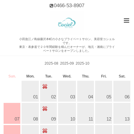
0466-53-8907
小田急江ノ島線藤沢本町の小さなプライベートサロン、美容室コシェル
です。
東京・表参道で２０年間経験を積んだオーナーが、地元・湘南にプライ
カレンダー
ベートサロンをオープンしました。
2025-08
2025-09
2025-10
Sun.
Mon.
Tue.
Wed.
Thu.
Fri.
Sat.
01
02
03
04
05
06
07
08
09
10
11
12
13