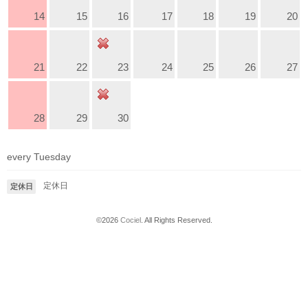
14
15
16
17
18
19
20
21
22
23
24
25
26
27
28
29
30
every Tuesday
定休日
定休日
©2026
Cociel
. All Rights Reserved.